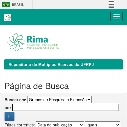
Skip
BRASIL
navigation
Simplifique!
Comunica BR
Participe
Acesso à informação
Legislação
Canais
Repositório de Múltiplos Acervos da UFRRJ
Página de Busca
Buscar em:
por
Filtros correntes: