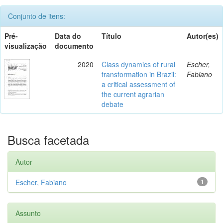
Conjunto de itens:
Pré-
Data do
Título
Autor(es)
visualização
documento
2020
Class dynamics of rural
Escher,
transformation in Brazil:
Fabiano
a critical assessment of
the current agrarian
debate
Busca facetada
Autor
Escher, Fabiano
1
Assunto