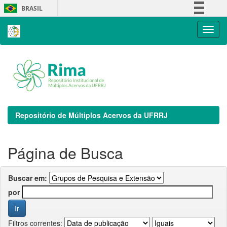
Skip
BRASIL
navigation
Simplifique!
Comunica BR
Participe
Acesso à informação
Legislação
Canais
Repositório de Múltiplos Acervos da UFRRJ
Página de Busca
Buscar em:
por
Filtros correntes: