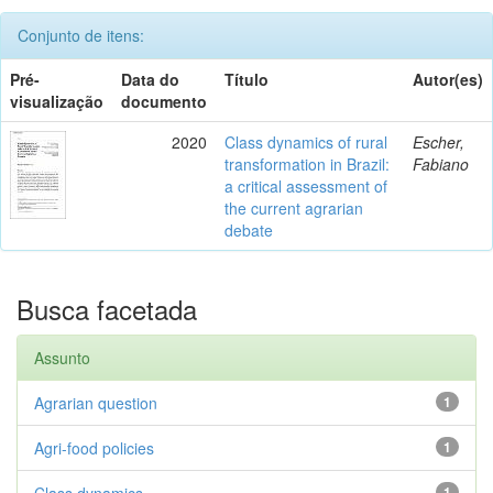
Conjunto de itens:
Pré-
Data do
Título
Autor(es)
visualização
documento
2020
Class dynamics of rural
Escher,
transformation in Brazil:
Fabiano
a critical assessment of
the current agrarian
debate
Busca facetada
Assunto
Agrarian question
1
Agri-food policies
1
Class dynamics
1