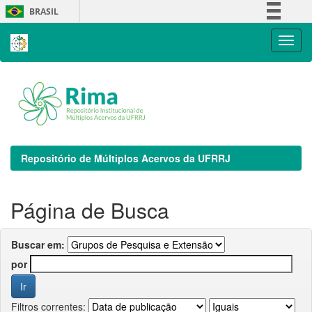
Skip
BRASIL
navigation
Simplifique!
Comunica BR
Participe
Acesso à informação
Legislação
Canais
Repositório de Múltiplos Acervos da UFRRJ
Página de Busca
Buscar em:
por
Filtros correntes: