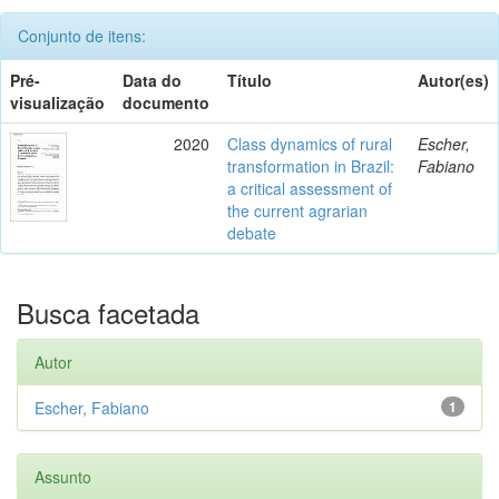
Conjunto de itens:
Pré-
Data do
Título
Autor(es)
visualização
documento
2020
Class dynamics of rural
Escher,
transformation in Brazil:
Fabiano
a critical assessment of
the current agrarian
debate
Busca facetada
Autor
Escher, Fabiano
1
Assunto