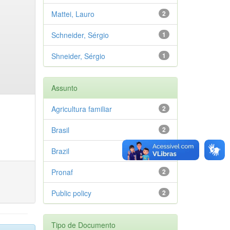
Mattei, Lauro
2
Schneider, Sérgio
1
Shneider, Sérgio
1
Assunto
Agricultura familiar
2
Brasil
2
Brazil
2
Pronaf
2
Public policy
2
Tipo de Documento