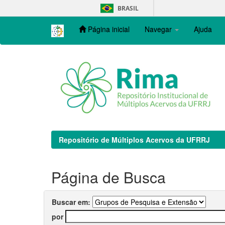
Skip
BRASIL
navigation
Página inicial
Navegar
Ajuda
Repositório de Múltiplos Acervos da UFRRJ
Página de Busca
Buscar em:
por