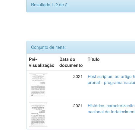
Resultado 1-2 de 2.
Conjunto de itens:
Pré-
Data do
Título
visualização
documento
2021
Post scriptum ao artigo 
pronaf - programa nacion
2021
Histórico, caracterizaçã
nacional de fortaleciment