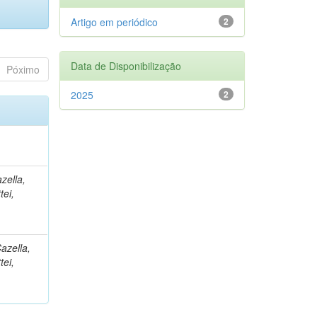
Artigo em periódico
2
Data de Disponibilização
Póximo
2025
2
zella,
tei,
azella,
tei,