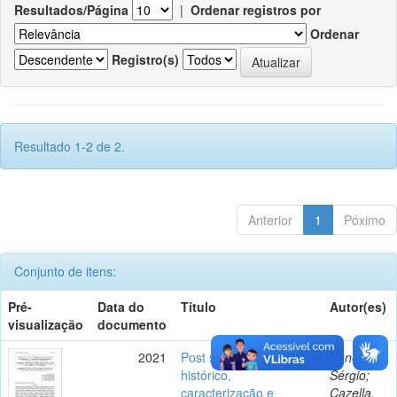
Resultados/Página
|
Ordenar registros por
Ordenar
Registro(s)
Resultado 1-2 de 2.
Anterior
1
Póximo
Conjunto de itens:
Pré-
Data do
Título
Autor(es)
visualização
documento
2021
Post scriptum ao artigo
Shneider,
histórico,
Sérgio;
caracterização e
Cazella,