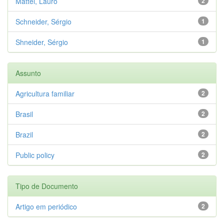
Mattei, Lauro
2
Schneider, Sérgio
1
Shneider, Sérgio
1
Assunto
Agricultura familiar
2
Brasil
2
Brazil
2
Public policy
2
Tipo de Documento
Artigo em periódico
2