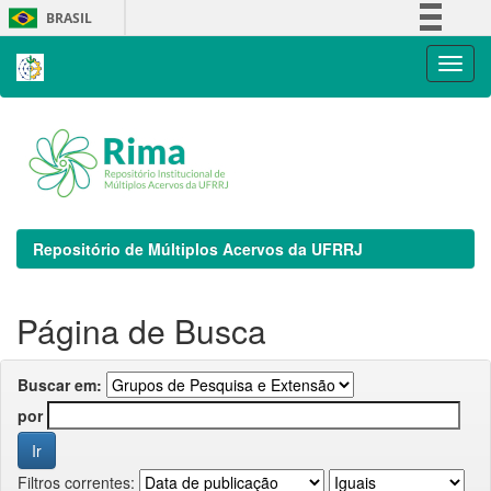
Skip
BRASIL
navigation
Simplifique!
Comunica BR
Participe
Acesso à informação
Legislação
Canais
Repositório de Múltiplos Acervos da UFRRJ
Página de Busca
Buscar em:
por
Filtros correntes: