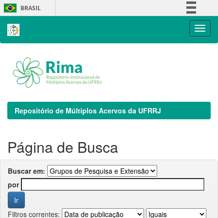
Skip
BRASIL
navigation
Simplifique!
Comunica BR
Participe
Acesso à informação
Legislação
Canais
Repositório de Múltiplos Acervos da UFRRJ
Página de Busca
Buscar em:
por
Filtros correntes: