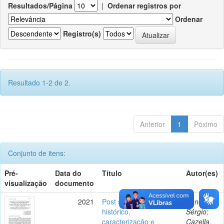
Resultados/Página
|
Ordenar registros por
Ordenar
Registro(s)
Resultado 1-2 de 2.
Anterior
1
Póximo
Conjunto de itens:
Pré-
Data do
Título
Autor(es)
visualização
documento
2021
Post scriptum ao artigo
Shneider,
histórico,
Sérgio;
caracterização e
Cazella,