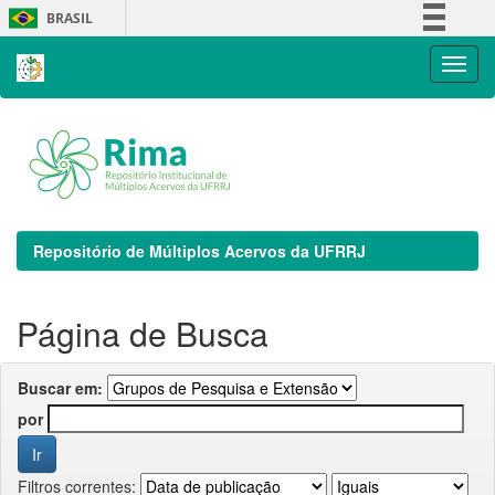
Skip
BRASIL
navigation
Simplifique!
Comunica BR
Participe
Acesso à informação
Legislação
Canais
Repositório de Múltiplos Acervos da UFRRJ
Página de Busca
Buscar em:
por
Filtros correntes: