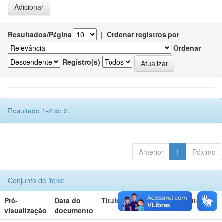
Resultados/Página
|
Ordenar registros por
Ordenar
Registro(s)
Resultado 1-2 de 2.
Anterior
1
Póximo
Conjunto de itens:
Pré-
Data do
Título
Autor(es)
visualização
documento