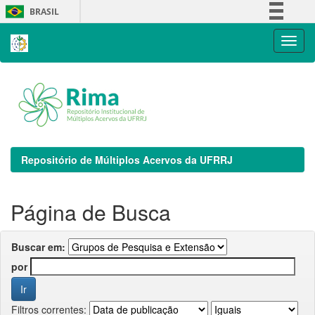
Skip
BRASIL
navigation
Simplifique!
Comunica BR
Participe
Acesso à informação
Legislação
Canais
Repositório de Múltiplos Acervos da UFRRJ
Página de Busca
Buscar em:
por
Filtros correntes: