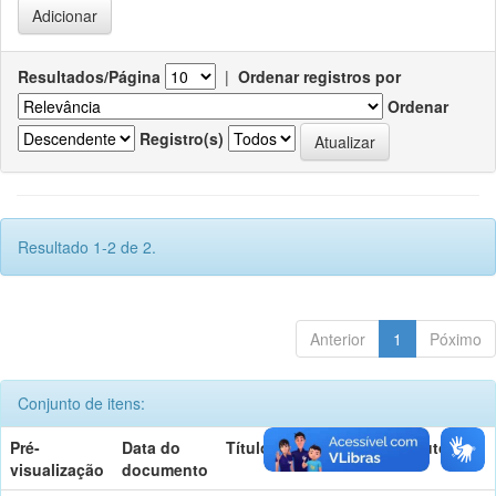
Resultados/Página
|
Ordenar registros por
Ordenar
Registro(s)
Resultado 1-2 de 2.
Anterior
1
Póximo
Conjunto de itens:
Pré-
Data do
Título
Autor(es)
visualização
documento