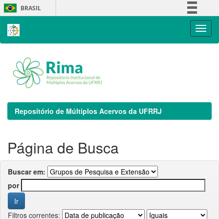
Skip
BRASIL
navigation
Simplifique!
Comunica BR
Participe
Acesso à informação
Legislação
Canais
Repositório de Múltiplos Acervos da UFRRJ
Página de Busca
Buscar em:
por
Filtros correntes: