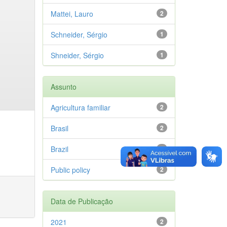
Mattei, Lauro
2
Schneider, Sérgio
1
Shneider, Sérgio
1
Assunto
Agricultura familiar
2
Brasil
2
Brazil
2
Public policy
2
Data de Publicação
2021
2