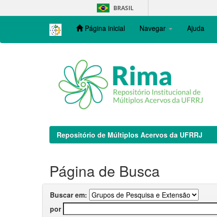
Skip
BRASIL
navigation
Página inicial
Navegar
Ajuda
Repositório de Múltiplos Acervos da UFRRJ
Página de Busca
Buscar em:
por