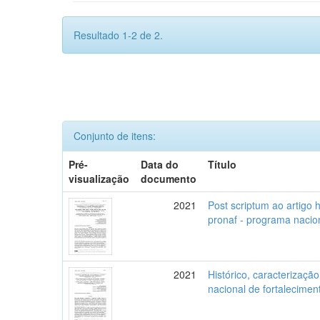
Resultado 1-2 de 2.
Conjunto de itens:
Pré-
Data do
Título
visualização
documento
2021
Post scriptum ao artigo 
pronaf - programa nacion
2021
Histórico, caracterizaçã
nacional de fortaleciment