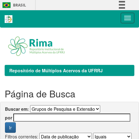
Skip
BRASIL
navigation
Simplifique!
Comunica BR
Participe
Acesso à informação
Legislação
Canais
Repositório de Múltiplos Acervos da UFRRJ
Página de Busca
Buscar em:
por
Filtros correntes: