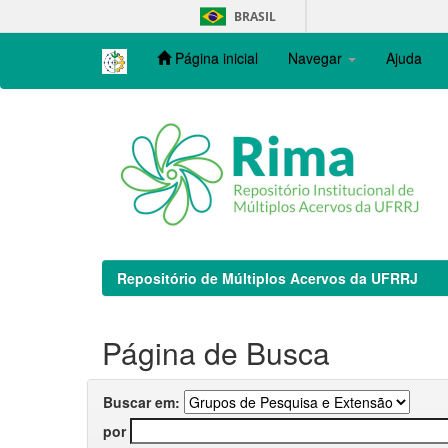
Skip
BRASIL
navigation
Página inicial
Navegar
Ajuda
Repositório de Múltiplos Acervos da UFRRJ
Página de Busca
Buscar em:
por