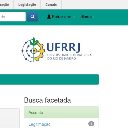
mação
Legislação
Canais
Entrar em:
Idioma
Busca facetada
Assunto
Legitimação
1