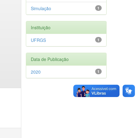
Simulação
1
Instituição
UFRGS
1
Data de Publicação
2020
1