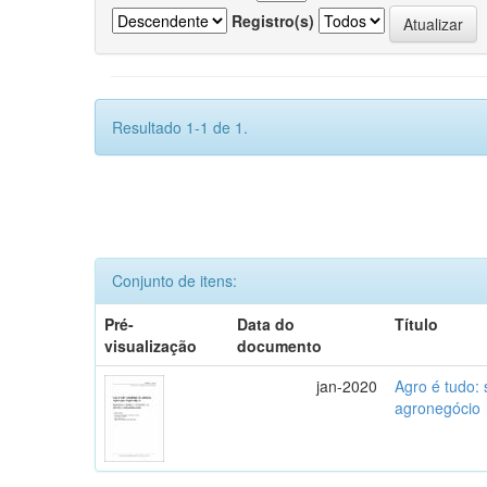
Registro(s)
Resultado 1-1 de 1.
Conjunto de itens:
Pré-
Data do
Título
visualização
documento
jan-2020
Agro é tudo:
agronegócio