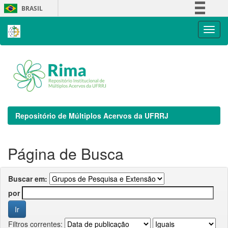
Skip
BRASIL
navigation
Simplifique!
Comunica BR
Participe
Acesso à informação
Legislação
Canais
Repositório de Múltiplos Acervos da UFRRJ
Página de Busca
Buscar em:
por
Filtros correntes: