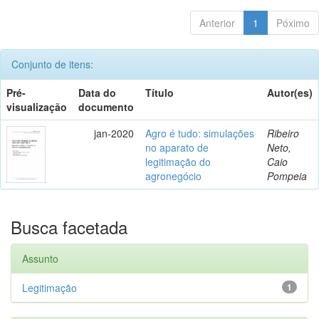
Anterior
1
Póximo
Conjunto de itens:
Pré-
Data do
Título
Autor(es)
visualização
documento
jan-2020
Agro é tudo: simulações
Ribeiro
no aparato de
Neto,
legitimação do
Caio
agronegócio
Pompeia
Busca facetada
Assunto
Legitimação
1