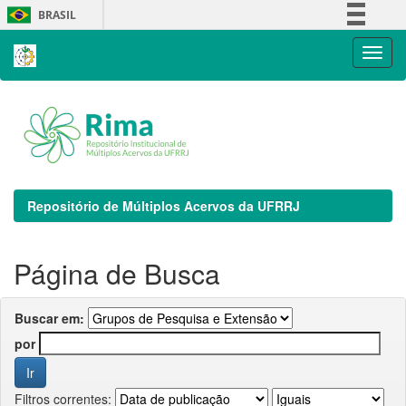
Skip
BRASIL
navigation
Simplifique!
Comunica BR
Participe
Acesso à informação
Legislação
Canais
Repositório de Múltiplos Acervos da UFRRJ
Página de Busca
Buscar em:
por
Filtros correntes: