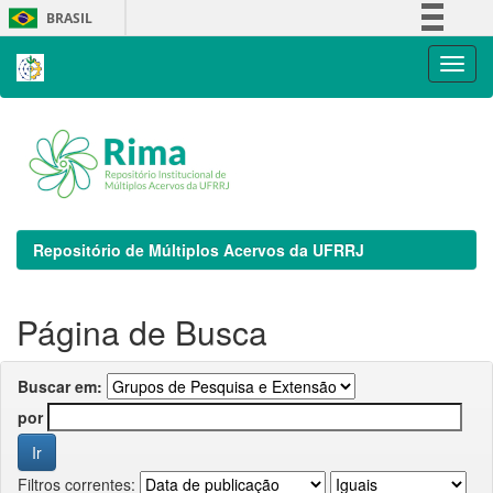
Skip
BRASIL
navigation
Simplifique!
Comunica BR
Participe
Acesso à informação
Legislação
Canais
Repositório de Múltiplos Acervos da UFRRJ
Página de Busca
Buscar em:
por
Filtros correntes: