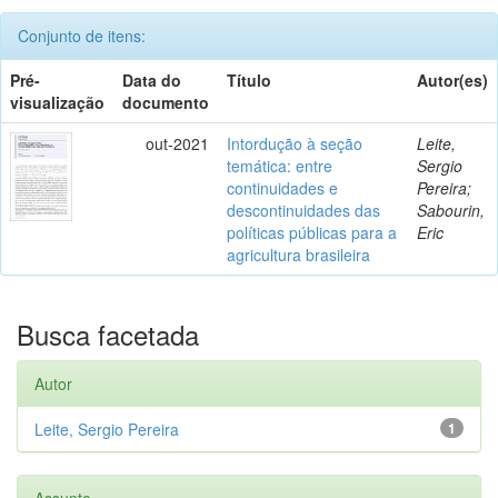
Conjunto de itens:
Pré-
Data do
Título
Autor(es)
visualização
documento
out-2021
Intordução à seção
Leite,
temática: entre
Sergio
continuidades e
Pereira;
descontinuidades das
Sabourin,
políticas públicas para a
Eric
agricultura brasileira
Busca facetada
Autor
Leite, Sergio Pereira
1
Assunto