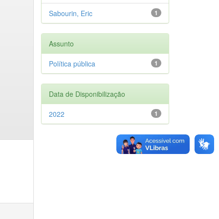
Sabourin, Eric
1
Assunto
Política pública
1
Data de Disponibilização
2022
1