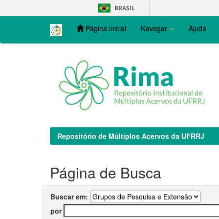
Skip
BRASIL
navigation
Página inicial
Navegar
Ajuda
Repositório de Múltiplos Acervos da UFRRJ
Página de Busca
Buscar em:
por