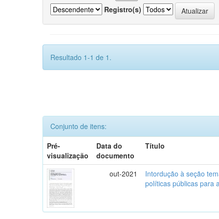
Registro(s)
Resultado 1-1 de 1.
Conjunto de itens:
Pré-
Data do
Título
visualização
documento
out-2021
Intordução à seção tem
políticas públicas para a