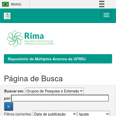
Skip
BRASIL
navigation
Simplifique!
Comunica BR
Participe
Acesso à informação
Legislação
Canais
Repositório de Múltiplos Acervos da UFRRJ
Página de Busca
Buscar em:
por
Filtros correntes: