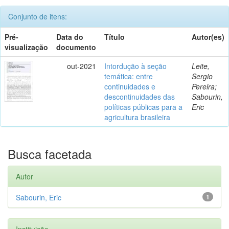
Conjunto de itens:
Pré-
Data do
Título
Autor(es)
visualização
documento
out-2021
Intordução à seção
Leite,
temática: entre
Sergio
continuidades e
Pereira;
descontinuidades das
Sabourin,
políticas públicas para a
Eric
agricultura brasileira
Busca facetada
Autor
Sabourin, Eric
1
Instituição