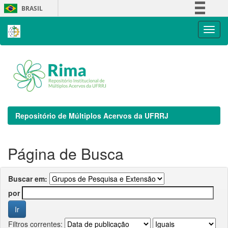
Skip
BRASIL
navigation
Simplifique!
Comunica BR
Participe
Acesso à informação
Legislação
Canais
Repositório de Múltiplos Acervos da UFRRJ
Página de Busca
Buscar em:
por
Filtros correntes: