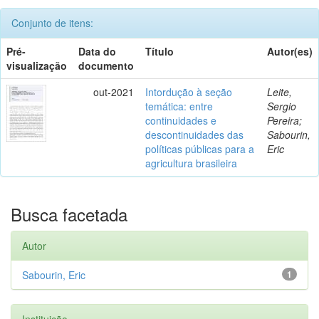
Conjunto de itens:
Pré-
Data do
Título
Autor(es)
visualização
documento
out-2021
Intordução à seção
Leite,
temática: entre
Sergio
continuidades e
Pereira;
descontinuidades das
Sabourin,
políticas públicas para a
Eric
agricultura brasileira
Busca facetada
Autor
Sabourin, Eric
1
Instituição