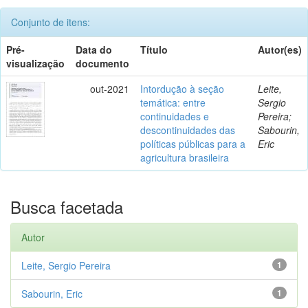
Conjunto de itens:
Pré-
Data do
Título
Autor(es)
visualização
documento
out-2021
Intordução à seção
Leite,
temática: entre
Sergio
continuidades e
Pereira;
descontinuidades das
Sabourin,
políticas públicas para a
Eric
agricultura brasileira
Busca facetada
Autor
Leite, Sergio Pereira
1
Sabourin, Eric
1