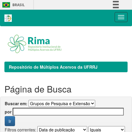
Skip
BRASIL
navigation
Simplifique!
Comunica BR
Participe
Acesso à informação
Legislação
Canais
Repositório de Múltiplos Acervos da UFRRJ
Página de Busca
Buscar em:
por
Filtros correntes: