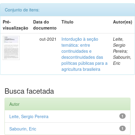
Conjunto de itens:
Pré-
Data do
Título
Autor(es)
visualização
documento
out-2021
Intordução à seção
Leite,
temática: entre
Sergio
continuidades e
Pereira;
descontinuidades das
Sabourin,
políticas públicas para a
Eric
agricultura brasileira
Busca facetada
Autor
Leite, Sergio Pereira
1
Sabourin, Eric
1