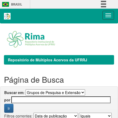
Skip
BRASIL
navigation
Simplifique!
Comunica BR
Participe
Acesso à informação
Legislação
Canais
Repositório de Múltiplos Acervos da UFRRJ
Página de Busca
Buscar em:
por
Filtros correntes: