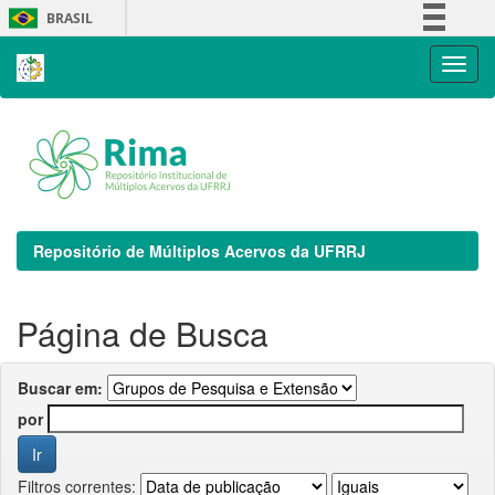
Skip
BRASIL
navigation
Simplifique!
Comunica BR
Participe
Acesso à informação
Legislação
Canais
Repositório de Múltiplos Acervos da UFRRJ
Página de Busca
Buscar em:
por
Filtros correntes: