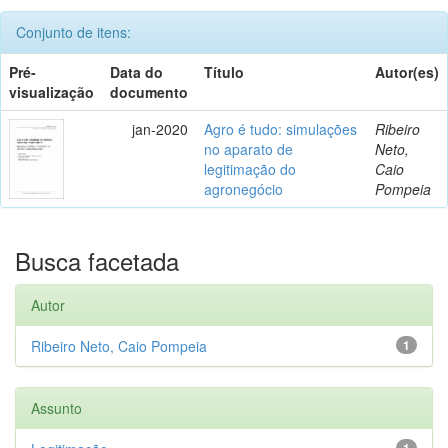
Conjunto de itens:
Pré-
Data do
Título
Autor(es)
visualização
documento
jan-2020
Agro é tudo: simulações
Ribeiro
no aparato de
Neto,
legitimação do
Caio
agronegócio
Pompeia
Busca facetada
Autor
Ribeiro Neto, Caio Pompeia
1
Assunto
1