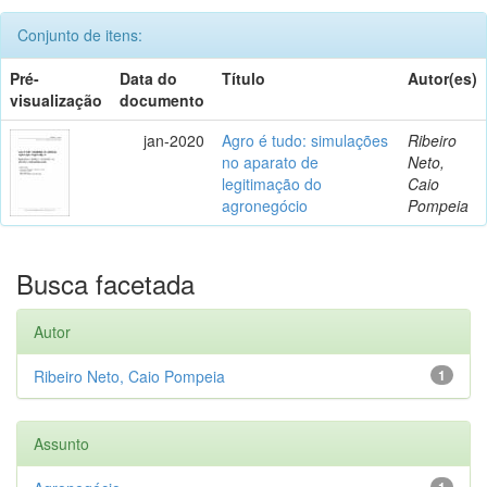
Conjunto de itens:
Pré-
Data do
Título
Autor(es)
visualização
documento
jan-2020
Agro é tudo: simulações
Ribeiro
no aparato de
Neto,
legitimação do
Caio
agronegócio
Pompeia
Busca facetada
Autor
Ribeiro Neto, Caio Pompeia
1
Assunto
1