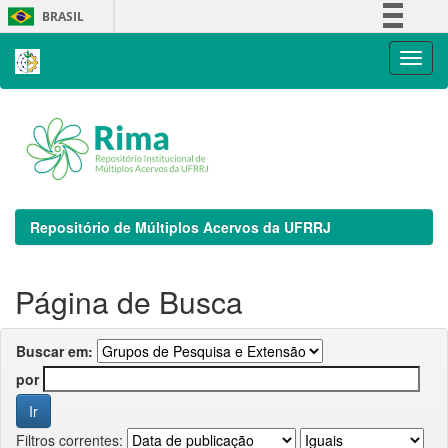
Skip
BRASIL
navigation
Simplifique!
Comunica BR
Participe
Acesso à informação
Legislação
Canais
Repositório de Múltiplos Acervos da UFRRJ
Página de Busca
Buscar em:
por
Filtros correntes: