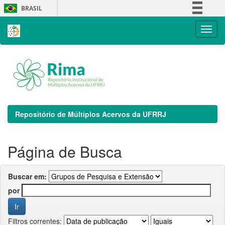
Skip
BRASIL
navigation
Simplifique!
Comunica BR
Participe
Acesso à informação
Legislação
Canais
Repositório de Múltiplos Acervos da UFRRJ
Página de Busca
Buscar em:
por
Filtros correntes: