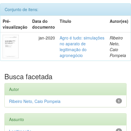
Conjunto de itens:
Pré-
Data do
Título
Autor(es)
visualização
documento
jan-2020
Agro é tudo: simulações
Ribeiro
no aparato de
Neto,
legitimação do
Caio
agronegócio
Pompeia
Busca facetada
Autor
Ribeiro Neto, Caio Pompeia
1
Assunto
1