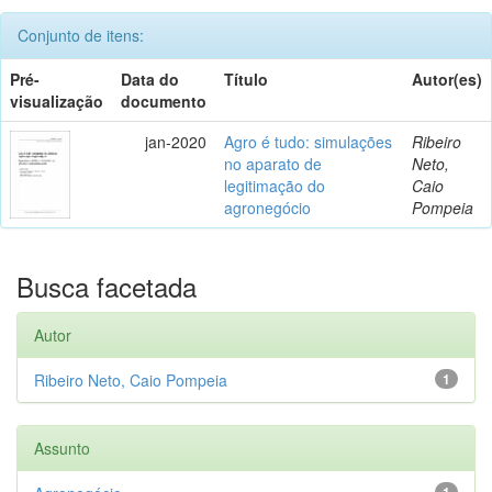
Conjunto de itens:
Pré-
Data do
Título
Autor(es)
visualização
documento
jan-2020
Agro é tudo: simulações
Ribeiro
no aparato de
Neto,
legitimação do
Caio
agronegócio
Pompeia
Busca facetada
Autor
Ribeiro Neto, Caio Pompeia
1
Assunto
1