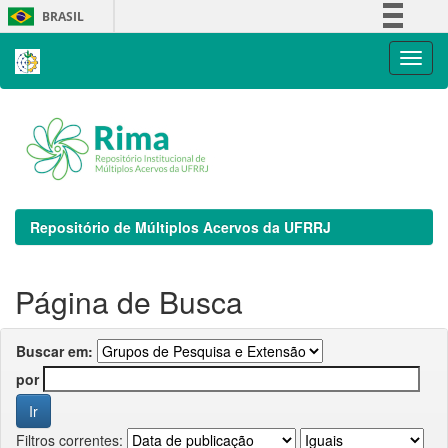
Skip
BRASIL
navigation
Simplifique!
Comunica BR
Participe
Acesso à informação
Legislação
Canais
Repositório de Múltiplos Acervos da UFRRJ
Página de Busca
Buscar em:
por
Filtros correntes: