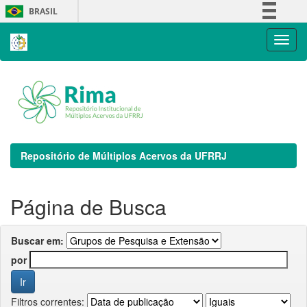
Skip
BRASIL
navigation
Simplifique!
Comunica BR
Participe
Acesso à informação
Legislação
Canais
Repositório de Múltiplos Acervos da UFRRJ
Página de Busca
Buscar em:
por
Filtros correntes: