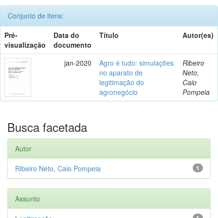
Conjunto de itens:
Pré-
Data do
Título
Autor(es)
visualização
documento
jan-2020
Agro é tudo: simulações
Ribeiro
no aparato de
Neto,
legitimação do
Caio
agronegócio
Pompeia
Busca facetada
Autor
Ribeiro Neto, Caio Pompeia
1
Assunto
1