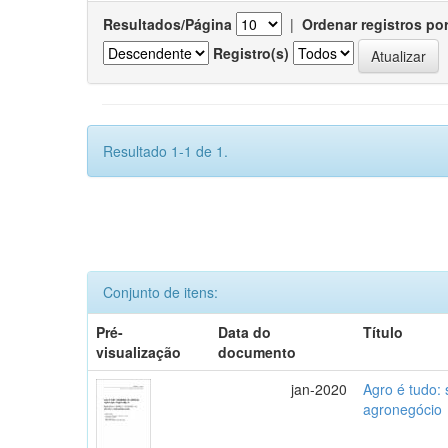
Resultados/Página
|
Ordenar registros po
Registro(s)
Resultado 1-1 de 1.
Conjunto de itens:
Pré-
Data do
Título
visualização
documento
jan-2020
Agro é tudo:
agronegócio