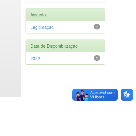
Assunto
Legitimação
1
Data de Disponibilização
2022
1