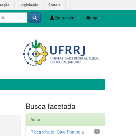
mação
Legislação
Canais
Entrar em:
Idioma
Busca facetada
Autor
Ribeiro Neto, Caio Pompeia
1