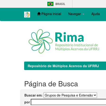
Skip
BRASIL
navigation
Página inicial
Navegar
Ajuda
Repositório de Múltiplos Acervos da UFRRJ
Página de Busca
Buscar em:
por