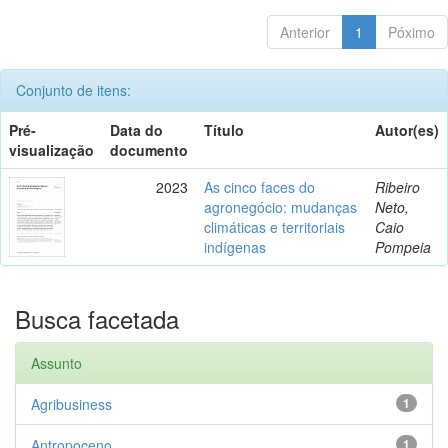
Anterior
1
Póximo
Conjunto de itens:
Pré-
Data do
Título
Autor(es)
visualização
documento
2023
As cinco faces do
Ribeiro
agronegócio: mudanças
Neto,
climáticas e territoriais
Caio
indígenas
Pompeia
Busca facetada
Assunto
Agribusiness
1
Antropoceno
1