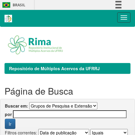
Skip
BRASIL
navigation
Simplifique!
Comunica BR
Participe
Acesso à informação
Legislação
Canais
Repositório de Múltiplos Acervos da UFRRJ
Página de Busca
Buscar em:
por
Filtros correntes: