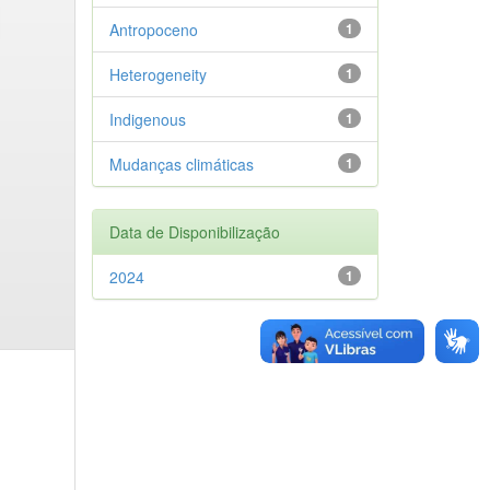
Antropoceno
1
Heterogeneity
1
Indigenous
1
Mudanças climáticas
1
Data de Disponibilização
2024
1