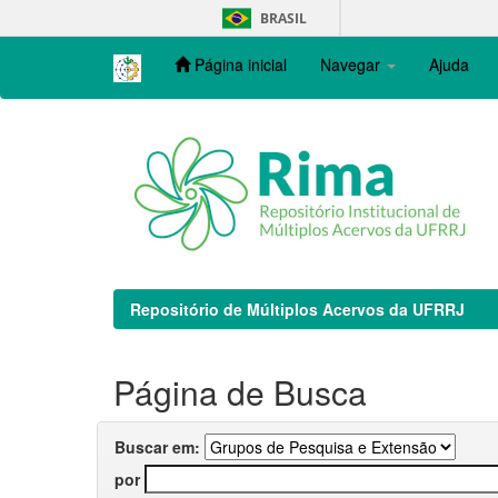
Skip
BRASIL
navigation
Página inicial
Navegar
Ajuda
Repositório de Múltiplos Acervos da UFRRJ
Página de Busca
Buscar em:
por