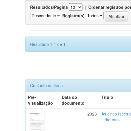
Resultados/Página
|
Ordenar registros po
Registro(s)
Resultado 1-1 de 1.
Conjunto de itens:
Pré-
Data do
Título
visualização
documento
2023
As cinco faces 
indígenas