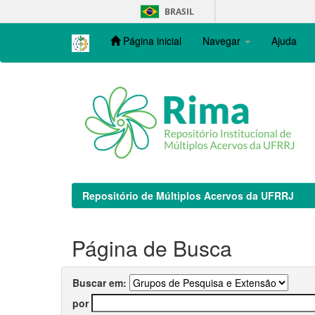
Skip
BRASIL
navigation
Página inicial
Navegar
Ajuda
Repositório de Múltiplos Acervos da UFRRJ
Página de Busca
Buscar em:
por