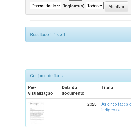
Registro(s)
Resultado 1-1 de 1.
Conjunto de itens:
Pré-
Data do
Título
visualização
documento
2023
As cinco faces 
indígenas