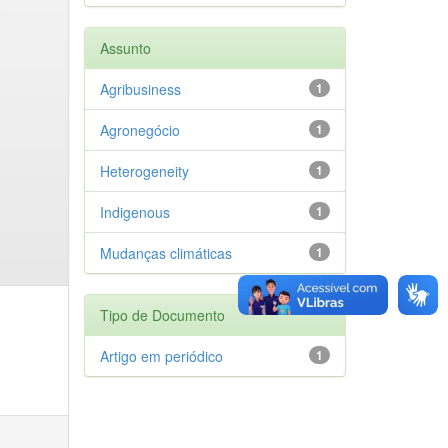
Assunto
Agribusiness
1
Agronegócio
1
Heterogeneity
1
Indigenous
1
Mudanças climáticas
1
Tipo de Documento
Artigo em periódico
1