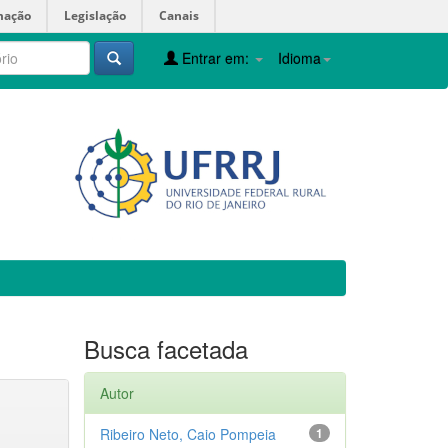
mação
Legislação
Canais
Entrar em:
Idioma
Busca facetada
Autor
Ribeiro Neto, Caio Pompeia
1