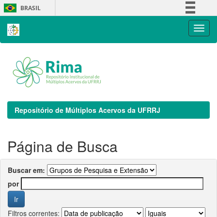
Skip
BRASIL
navigation
Simplifique!
Comunica BR
Participe
Acesso à informação
Legislação
Canais
Repositório de Múltiplos Acervos da UFRRJ
Página de Busca
Buscar em:
por
Filtros correntes: