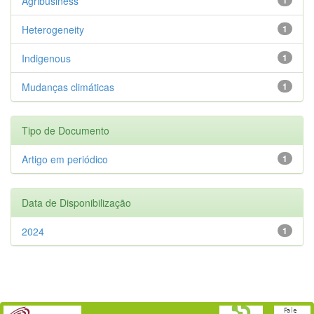
Agribusiness
Heterogeneity
1
Indigenous
1
Mudanças climáticas
1
Tipo de Documento
Artigo em periódico
1
Data de Disponibilização
2024
1