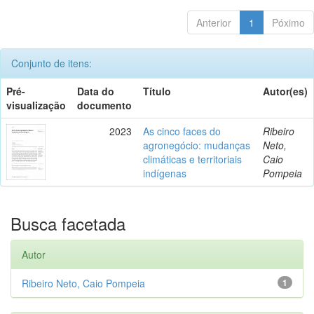
Anterior
1
Póximo
Conjunto de itens:
Pré-
Data do
Título
Autor(es)
visualização
documento
2023
As cinco faces do
Ribeiro
agronegócio: mudanças
Neto,
climáticas e territoriais
Caio
indígenas
Pompeia
Busca facetada
Autor
Ribeiro Neto, Caio Pompeia
1