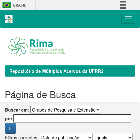
Skip
BRASIL
navigation
Simplifique!
Comunica BR
Participe
Acesso à informação
Legislação
Canais
Repositório de Múltiplos Acervos da UFRRJ
Página de Busca
Buscar em:
por
Filtros correntes: