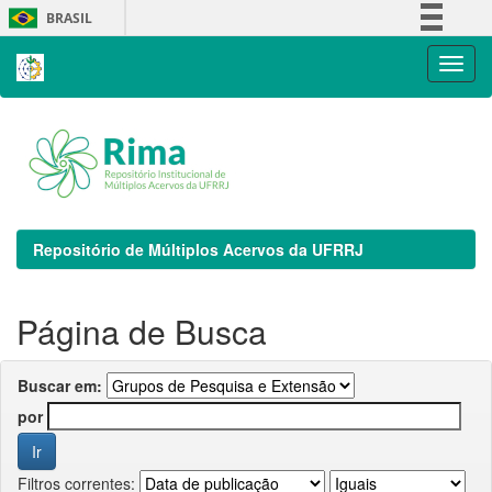
Skip
BRASIL
navigation
Simplifique!
Comunica BR
Participe
Acesso à informação
Legislação
Canais
Repositório de Múltiplos Acervos da UFRRJ
Página de Busca
Buscar em:
por
Filtros correntes: