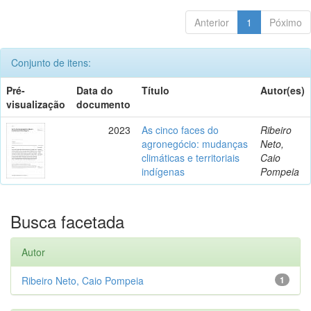
Anterior
1
Póximo
Conjunto de itens:
Pré-
Data do
Título
Autor(es)
visualização
documento
2023
As cinco faces do
Ribeiro
agronegócio: mudanças
Neto,
climáticas e territoriais
Caio
indígenas
Pompeia
Busca facetada
Autor
Ribeiro Neto, Caio Pompeia
1