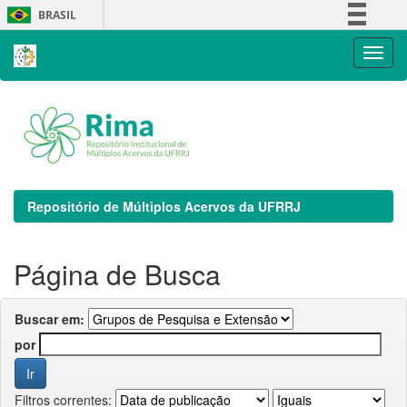
Skip
BRASIL
navigation
Simplifique!
Comunica BR
Participe
Acesso à informação
Legislação
Canais
Repositório de Múltiplos Acervos da UFRRJ
Página de Busca
Buscar em:
por
Filtros correntes: