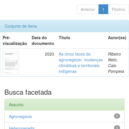
Anterior
1
Póximo
Conjunto de itens:
Pré-
Data do
Título
Autor(es)
visualização
documento
2023
As cinco faces do
Ribeiro
agronegócio: mudanças
Neto,
climáticas e territoriais
Caio
indígenas
Pompeia
Busca facetada
Assunto
Agronegócio
1
Heterogeneity
1