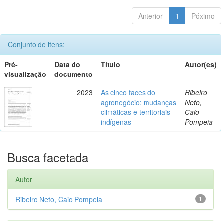
Anterior
1
Póximo
Conjunto de itens:
Pré-
Data do
Título
Autor(es)
visualização
documento
2023
As cinco faces do
Ribeiro
agronegócio: mudanças
Neto,
climáticas e territoriais
Caio
indígenas
Pompeia
Busca facetada
Autor
Ribeiro Neto, Caio Pompeia
1