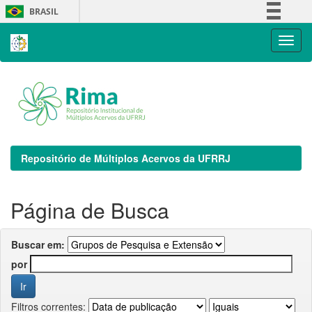
Skip
BRASIL
navigation
Simplifique!
Comunica BR
Participe
Acesso à informação
Legislação
Canais
Repositório de Múltiplos Acervos da UFRRJ
Página de Busca
Buscar em:
por
Filtros correntes: