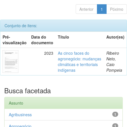
Anterior
1
Póximo
Conjunto de itens:
Pré-
Data do
Título
Autor(es)
visualização
documento
2023
As cinco faces do
Ribeiro
agronegócio: mudanças
Neto,
climáticas e territoriais
Caio
indígenas
Pompeia
Busca facetada
Assunto
Agribusiness
1
Agronegócio
1