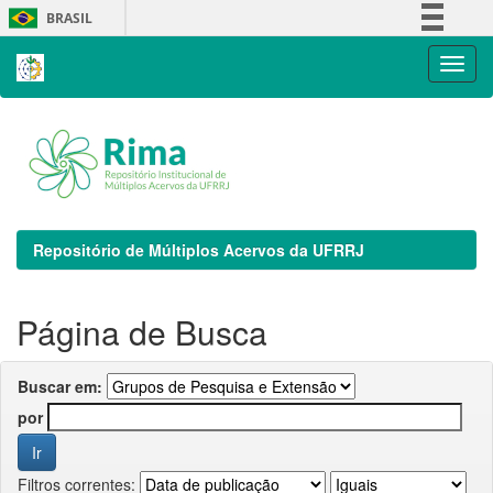
Skip
BRASIL
navigation
Simplifique!
Comunica BR
Participe
Acesso à informação
Legislação
Canais
Repositório de Múltiplos Acervos da UFRRJ
Página de Busca
Buscar em:
por
Filtros correntes: