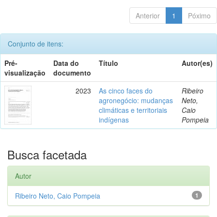
Anterior
1
Póximo
Conjunto de itens:
Pré-
Data do
Título
Autor(es)
visualização
documento
2023
As cinco faces do
Ribeiro
agronegócio: mudanças
Neto,
climáticas e territoriais
Caio
indígenas
Pompeia
Busca facetada
Autor
Ribeiro Neto, Caio Pompeia
1