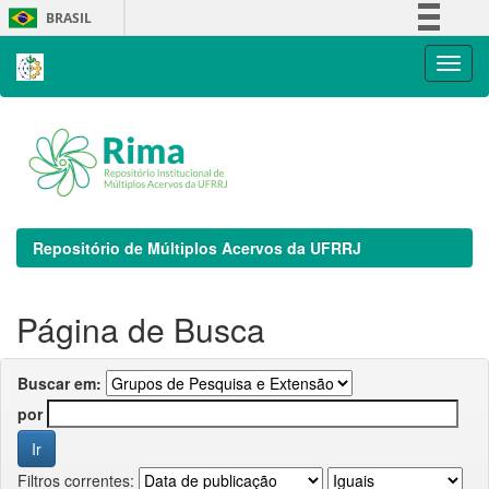
Skip
BRASIL
navigation
Simplifique!
Comunica BR
Participe
Acesso à informação
Legislação
Canais
Repositório de Múltiplos Acervos da UFRRJ
Página de Busca
Buscar em:
por
Filtros correntes: