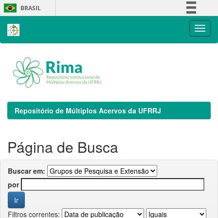
Skip
BRASIL
navigation
Simplifique!
Comunica BR
Participe
Acesso à informação
Legislação
Canais
Repositório de Múltiplos Acervos da UFRRJ
Página de Busca
Buscar em:
por
Filtros correntes: