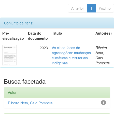
Anterior
1
Póximo
Conjunto de itens:
Pré-
Data do
Título
Autor(es)
visualização
documento
2023
As cinco faces do
Ribeiro
agronegócio: mudanças
Neto,
climáticas e territoriais
Caio
indígenas
Pompeia
Busca facetada
Autor
Ribeiro Neto, Caio Pompeia
1