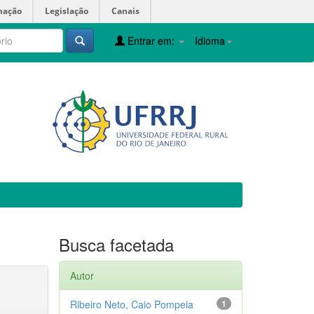
mação
Legislação
Canais
Entrar em:
Idioma
Busca facetada
Autor
Ribeiro Neto, Caio Pompeia
1