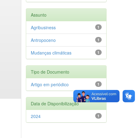
Assunto
Agribusiness
1
Antropoceno
1
Mudanças climáticas
1
Tipo de Documento
Artigo em periódico
1
Data de Disponibilização
2024
1