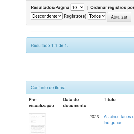
Resultados/Página
|
Ordenar registros po
Registro(s)
Resultado 1-1 de 1.
Conjunto de itens:
Pré-
Data do
Título
visualização
documento
2023
As cinco faces 
indígenas