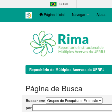
Skip
BRASIL
navigation
Página inicial
Navegar
Ajuda
Repositório de Múltiplos Acervos da UFRRJ
Página de Busca
Buscar em:
por