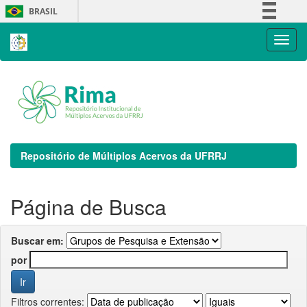
Skip
BRASIL
navigation
Simplifique!
Comunica BR
Participe
Acesso à informação
Legislação
Canais
Repositório de Múltiplos Acervos da UFRRJ
Página de Busca
Buscar em:
por
Filtros correntes: