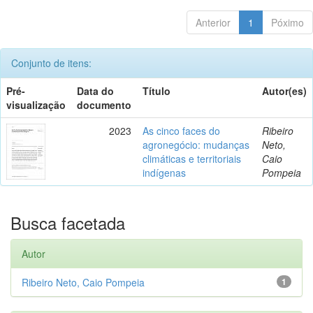
Anterior
1
Póximo
Conjunto de itens:
Pré-
Data do
Título
Autor(es)
visualização
documento
2023
As cinco faces do
Ribeiro
agronegócio: mudanças
Neto,
climáticas e territoriais
Caio
indígenas
Pompeia
Busca facetada
Autor
Ribeiro Neto, Caio Pompeia
1