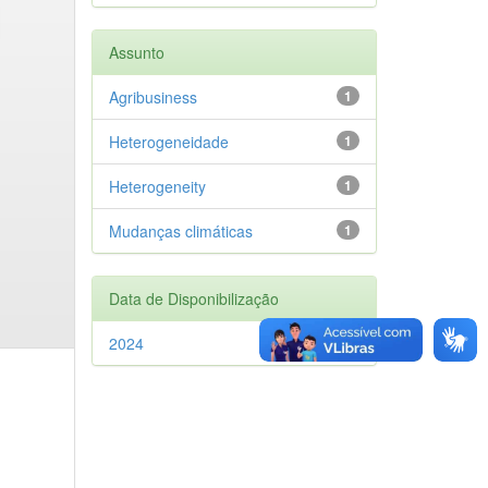
Assunto
Agribusiness
1
Heterogeneidade
1
Heterogeneity
1
Mudanças climáticas
1
Data de Disponibilização
2024
1