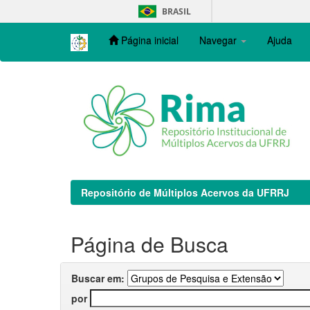
Skip
BRASIL
navigation
Página inicial
Navegar
Ajuda
Repositório de Múltiplos Acervos da UFRRJ
Página de Busca
Buscar em:
por