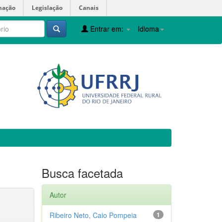
mação
Legislação
Canais
Entrar em:
Idioma
Busca facetada
Autor
Ribeiro Neto, Caio Pompeia
1