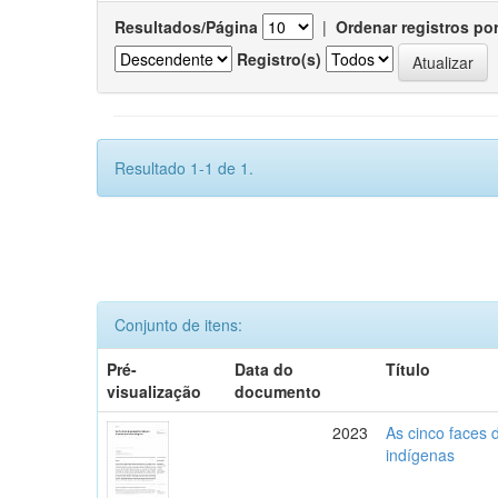
Resultados/Página
|
Ordenar registros po
Registro(s)
Resultado 1-1 de 1.
Conjunto de itens:
Pré-
Data do
Título
visualização
documento
2023
As cinco faces 
indígenas