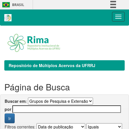
Skip
BRASIL
navigation
Simplifique!
Comunica BR
Participe
Acesso à informação
Legislação
Canais
Repositório de Múltiplos Acervos da UFRRJ
Página de Busca
Buscar em:
por
Filtros correntes: