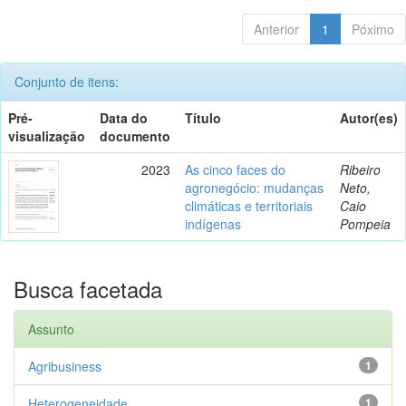
Anterior
1
Póximo
Conjunto de itens:
Pré-
Data do
Título
Autor(es)
visualização
documento
2023
As cinco faces do
Ribeiro
agronegócio: mudanças
Neto,
climáticas e territoriais
Caio
indígenas
Pompeia
Busca facetada
Assunto
Agribusiness
1
Heterogeneidade
1