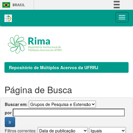
Skip
BRASIL
navigation
Simplifique!
Comunica BR
Participe
Acesso à informação
Legislação
Canais
Repositório de Múltiplos Acervos da UFRRJ
Página de Busca
Buscar em:
por
Filtros correntes: