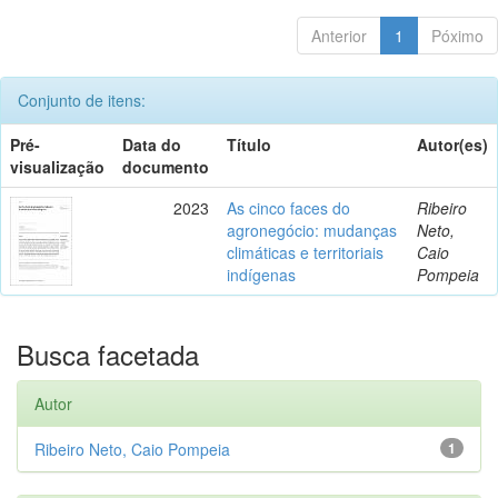
Anterior
1
Póximo
Conjunto de itens:
Pré-
Data do
Título
Autor(es)
visualização
documento
2023
As cinco faces do
Ribeiro
agronegócio: mudanças
Neto,
climáticas e territoriais
Caio
indígenas
Pompeia
Busca facetada
Autor
Ribeiro Neto, Caio Pompeia
1