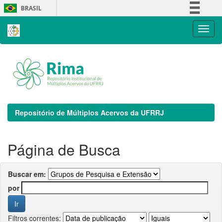
Skip
BRASIL
navigation
Simplifique!
Comunica BR
Participe
Acesso à informação
Legislação
Canais
Repositório de Múltiplos Acervos da UFRRJ
Página de Busca
Buscar em:
por
Filtros correntes: