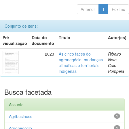
Anterior
1
Póximo
Conjunto de itens:
Pré-
Data do
Título
Autor(es)
visualização
documento
2023
As cinco faces do
Ribeiro
agronegócio: mudanças
Neto,
climáticas e territoriais
Caio
indígenas
Pompeia
Busca facetada
Assunto
Agribusiness
1
Agronegócio
1