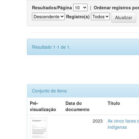
Resultados/Página
|
Ordenar registros po
Registro(s)
Resultado 1-1 de 1.
Conjunto de itens:
Pré-
Data do
Título
visualização
documento
2023
As cinco faces 
indígenas