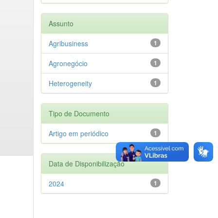
Assunto
Agribusiness
1
Agronegócio
1
Heterogeneity
1
Tipo de Documento
Artigo em periódico
1
Data de Disponibilização
2024
1