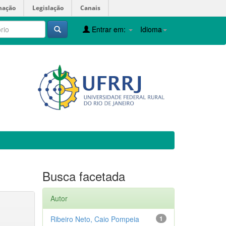
mação
Legislação
Canais
Entrar em:
Idioma
Busca facetada
Autor
Ribeiro Neto, Caio Pompeia
1