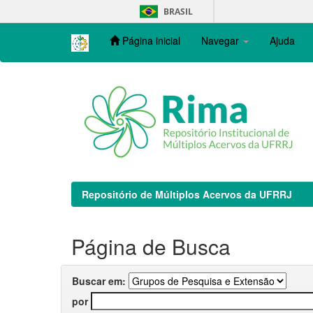
Skip
BRASIL
navigation
Página inicial
Navegar
Ajuda
Repositório de Múltiplos Acervos da UFRRJ
Página de Busca
Buscar em:
por