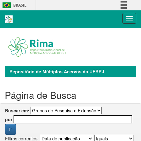
Skip
BRASIL
navigation
Simplifique!
Comunica BR
Participe
Acesso à informação
Legislação
Canais
Repositório de Múltiplos Acervos da UFRRJ
Página de Busca
Buscar em:
por
Filtros correntes: