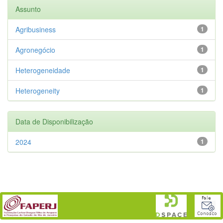
Assunto
Agribusiness
1
Agronegócio
1
Heterogeneidade
1
Heterogeneity
1
Data de Disponibilização
2024
1