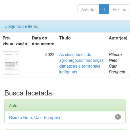
Anterior
1
Póximo
Conjunto de itens:
Pré-
Data do
Título
Autor(es)
visualização
documento
2023
As cinco faces do
Ribeiro
agronegócio: mudanças
Neto,
climáticas e territoriais
Caio
indígenas
Pompeia
Busca facetada
Autor
Ribeiro Neto, Caio Pompeia
1