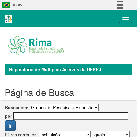
Skip
BRASIL
navigation
Simplifique!
Comunica BR
Participe
Acesso à informação
Legislação
Canais
Repositório de Múltiplos Acervos da UFRRJ
Página de Busca
Buscar em:
por
Filtros correntes: