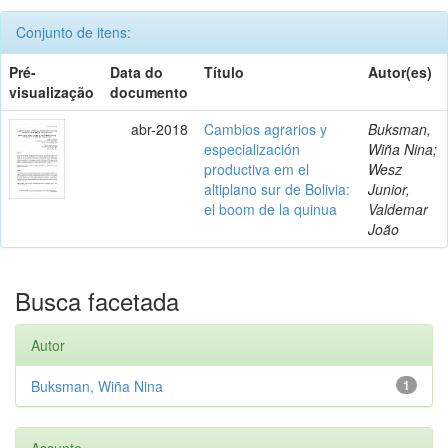
Conjunto de itens:
Pré-
Data do
Título
Autor(es)
visualização
documento
abr-2018
Cambios agrarios y
Buksman,
especialización
Wiña Nina;
productiva em el
Wesz
altiplano sur de Bolivia:
Junior,
el boom de la quinua
Valdemar
João
Busca facetada
Autor
Buksman, Wiña Nina
1
Assunto