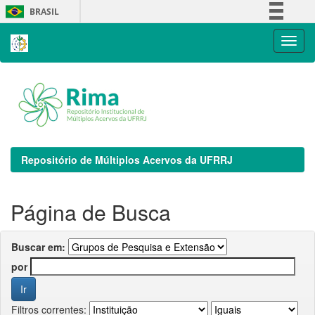
Skip
BRASIL
navigation
Simplifique!
Comunica BR
Participe
Acesso à informação
Legislação
Canais
Repositório de Múltiplos Acervos da UFRRJ
Página de Busca
Buscar em:
por
Filtros correntes: