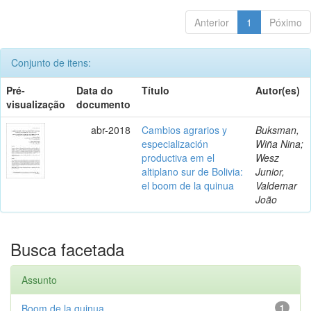
Anterior
1
Póximo
Conjunto de itens:
Pré-
Data do
Título
Autor(es)
visualização
documento
abr-2018
Cambios agrarios y
Buksman,
especialización
Wiña Nina;
productiva em el
Wesz
altiplano sur de Bolivia:
Junior,
el boom de la quinua
Valdemar
João
Busca facetada
Assunto
Boom de la quinua
1