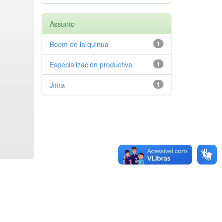
Assunto
Boom de la quinua
1
Especialización productiva
1
Jirira
1