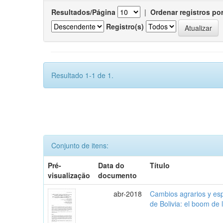
Resultados/Página
|
Ordenar registros po
Registro(s)
Resultado 1-1 de 1.
Conjunto de itens:
Pré-
Data do
Título
visualização
documento
abr-2018
Cambios agrarios y espe
de Bolivia: el boom de 