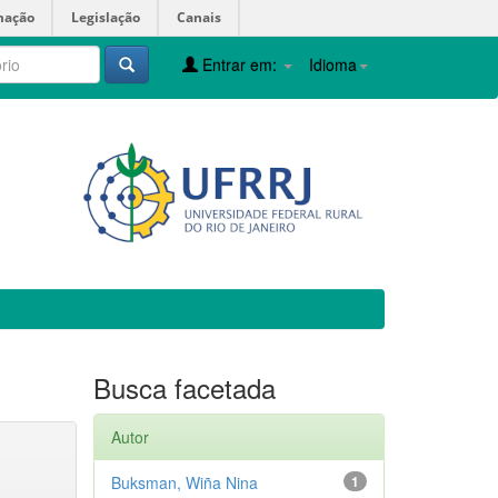
mação
Legislação
Canais
Entrar em:
Idioma
Busca facetada
Autor
Buksman, Wiña Nina
1