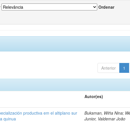
r
Ordenar
Anterior
1
Autor(es)
cialización productiva em el altiplano sur
Buksman, Wiña Nina; W
la quinua
Junior, Valdemar João