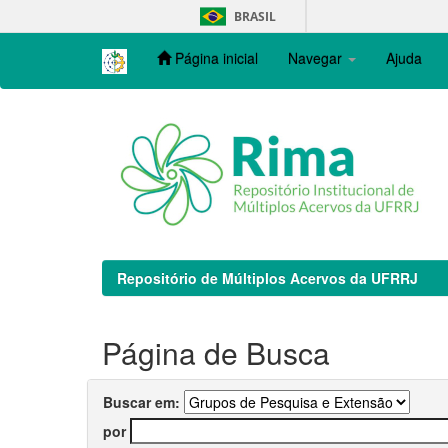
Skip
BRASIL
navigation
Página inicial
Navegar
Ajuda
Repositório de Múltiplos Acervos da UFRRJ
Página de Busca
Buscar em:
por