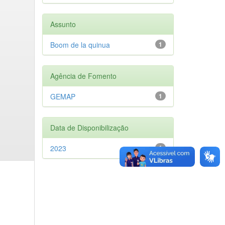
Assunto
Boom de la quinua
1
Agência de Fomento
GEMAP
1
Data de Disponibilização
2023
1