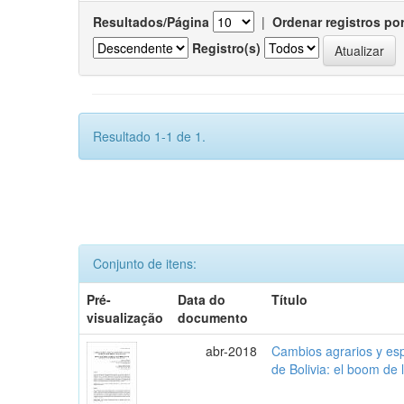
Resultados/Página
|
Ordenar registros po
Registro(s)
Resultado 1-1 de 1.
Conjunto de itens:
Pré-
Data do
Título
visualização
documento
abr-2018
Cambios agrarios y espe
de Bolivia: el boom de 