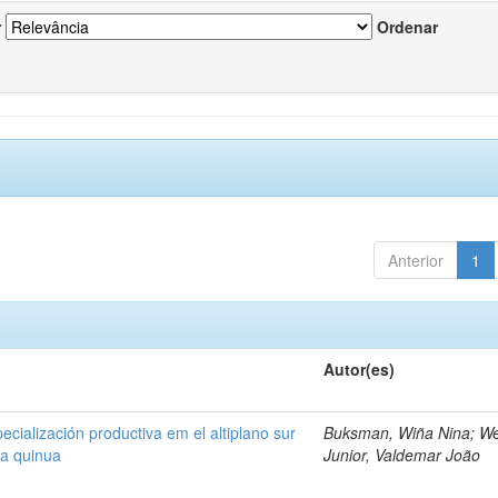
r
Ordenar
Anterior
1
Autor(es)
cialización productiva em el altiplano sur
Buksman, Wiña Nina; W
la quinua
Junior, Valdemar João