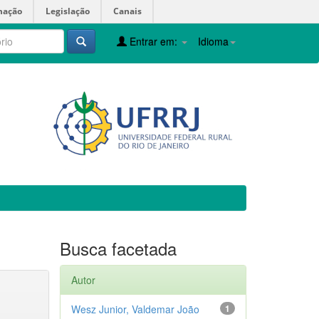
mação
Legislação
Canais
Entrar em:
Idioma
Busca facetada
Autor
Wesz Junior, Valdemar João
1