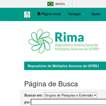
Skip
BRASIL
navigation
Página inicial
Navegar
Ajuda
Repositório de Múltiplos Acervos da UFRRJ
Página de Busca
Buscar em:
por