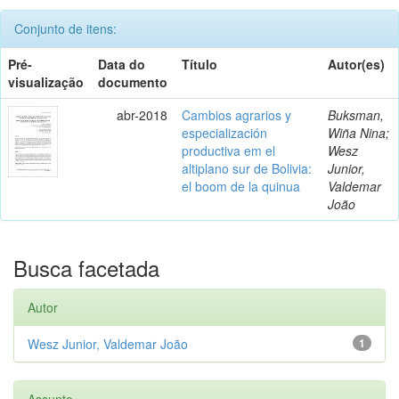
Conjunto de itens:
Pré-
Data do
Título
Autor(es)
visualização
documento
abr-2018
Cambios agrarios y
Buksman,
especialización
Wiña Nina;
productiva em el
Wesz
altiplano sur de Bolivia:
Junior,
el boom de la quinua
Valdemar
João
Busca facetada
Autor
Wesz Junior, Valdemar João
1
Assunto