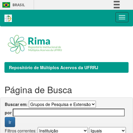
Skip
BRASIL
navigation
Simplifique!
Comunica BR
Participe
Acesso à informação
Legislação
Canais
Repositório de Múltiplos Acervos da UFRRJ
Página de Busca
Buscar em:
por
Filtros correntes: